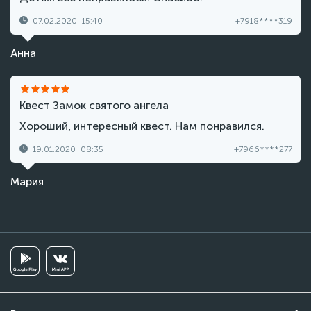
07.02.2020
15:40
+7918****319
Анна
Квест Замок святого ангела
Хороший, интересный квест. Нам понравился.
19.01.2020
08:35
+7966****277
Мария